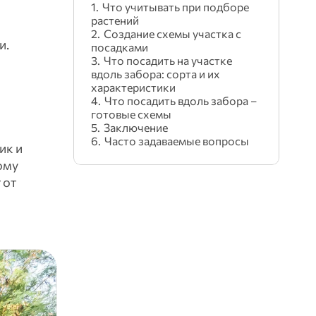
й
Что учитывать при подборе
растений
Создание схемы участка с
и.
посадками
Что посадить на участке
вдоль забора: сорта и их
характеристики
Что посадить вдоль забора –
готовые схемы
Заключение
Часто задаваемые вопросы
ик и
ому
 от