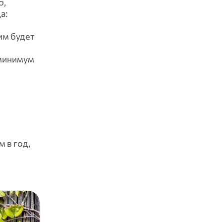
ю,
а:
им будет
 минимум
 в год,