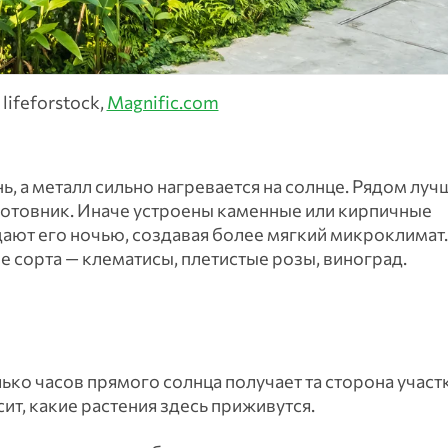
lifeforstock,
Magnific.com
, а металл сильно нагревается на солнце. Рядом луч
котовник. Иначе устроены каменные или кирпичные
дают его ночью, создавая более мягкий микроклимат
сорта — клематисы, плетистые розы, виноград.
ко часов прямого солнца получает та сторона участк
ит, какие растения здесь приживутся.