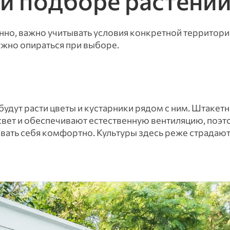
ри подборе растени
нно, важно учитывать условия конкретной территори
жно опираться при выборе.
 будут расти цветы и кустарники рядом с ним. Штакетн
вет и обеспечивают естественную вентиляцию, поэт
вать себя комфортно. Культуры здесь реже страдают