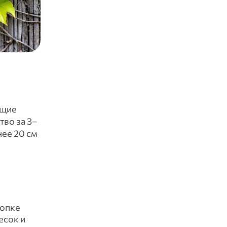
ущие
тво за 3–
нее 20 см
копке
есок и