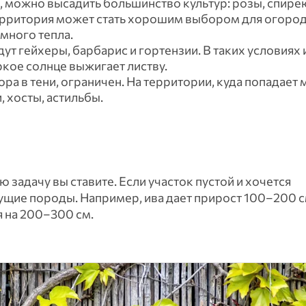
ь, можно высадить большинство культур: розы, спире
территория может стать хорошим выбором для огород
много тепла.
ут гейхеры, барбарис и гортензии. В таких условиях 
ркое солнце выжигает листву.
ра в тени, ограничен. На территории, куда попадает
 хосты, астильбы.
ю задачу вы ставите. Если участок пустой и хочется
ущие породы. Например, ива дает прирост 100–200 см
я на 200–300 см.