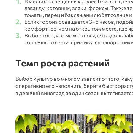
В местах, освещенных более 6 часов в ден
лаванду, котовник, злаки, флоксы. Также 
томаты, перец и баклажаны любят солнце и 
Если сторона освещается 3–6 часов, подойд
комфортнее, чем на открытом месте, где я
Выбор того, что можно посадить вдоль забо
солнечного света, приживутся папоротники,
Темп роста растений
Выбор культур во многом зависит от того, каку
оперативно его наполнить, берите быстрораст
а девичий виноград за один сезон вытягиваетс